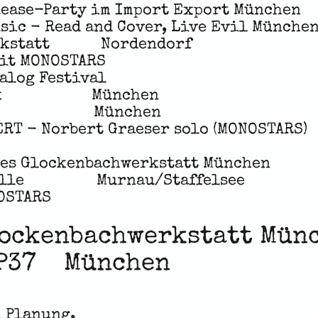
ease-Party im Import Export München
sic - Read and Cover, Live Evil Münche
erkstatt Nordendorf
ONOSTARS
alog Festival
k München
P37 München
orbert Graeser solo (MONOSTARS)
ues Glockenbachwerkstatt München
rhalle Murnau/Staffelsee
TARS
ockenbachwerkstatt Mün
AP37 München
n Planung.