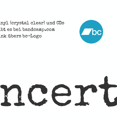
inyl (crystal clear) und CDs
ibt es bei bandcamp.com
ink übers bc-Logo
ncer