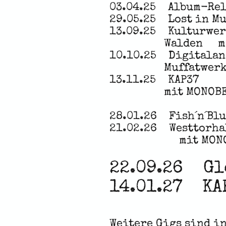
03.04.25 Album-Rel
29.05.25 Lost in Mu
13.09.25 Kulturw
Walden mit M
10.10.25 Digitalan
Muffatwer
13.11.25 KA
mit MONOBERT - N
28.01.26 Fish´n´Bl
21.02.26 Westto
mit MONOS
22.09.26 Gl
14.01.27 K
Weitere Gigs sind i