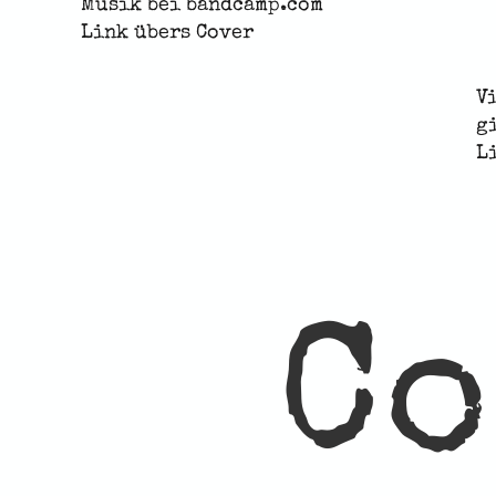
Musik bei bandcamp.com
Link übers Cover
V
g
L
Co