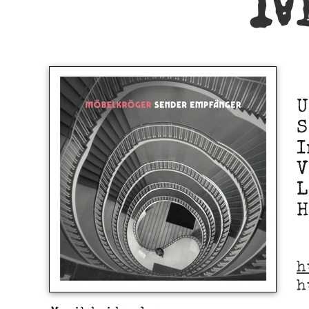
U
S
I
V
L
H
h
h